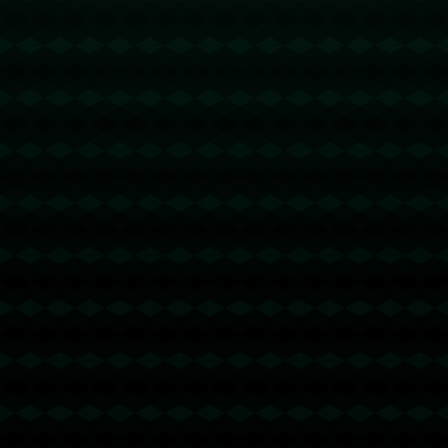
新闻中心
/ News
全部
2026-02-03
王曼昱因伤退出半决赛国乒包揽男女单冠亚军 赛后大合影 大迪和同同空出位置留给曼昱 待你归来位置依旧.