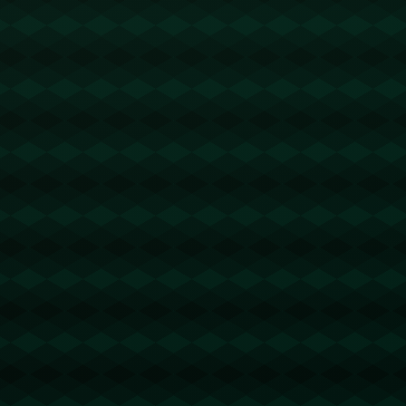
，在上赛季的欧洲冠军杯赛场，曾是队友的两名球员各自代表不同球队，
判的一声哨声而成为比赛的一部分。这种情感层面的对抗，更加深化了观
SEO策略**