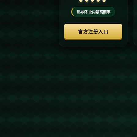
N
新闻中心
公司新闻
常见问题