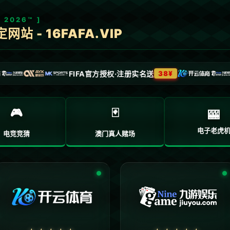
首页
公司介绍
产品展示