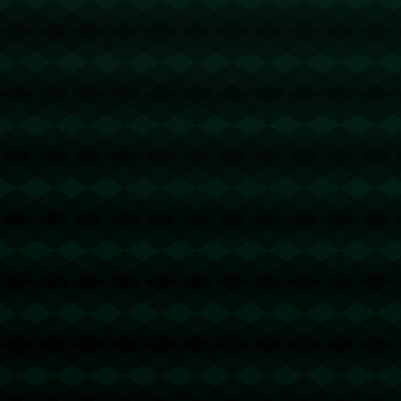
在为这两
标题与文
加价值的
结论？无
们以无限