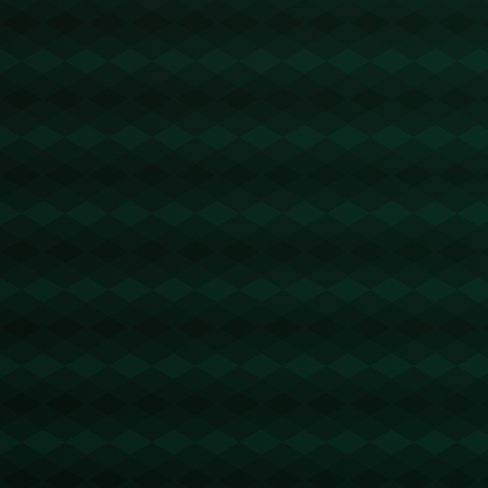
**同城
同城德比
块**寸
举个例子
主场球迷
**再续前
与同城德
事线总是