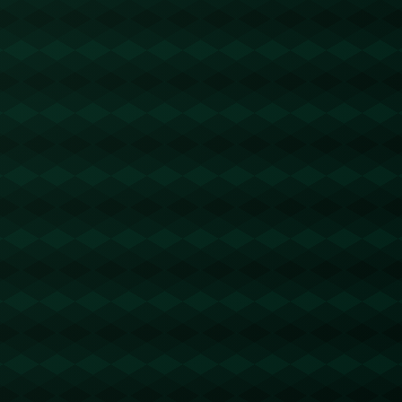
普通的比赛，更是一场城市荣誉之争。有多少球队的命运在这
是死敌？
。一方想要在积分榜上巩固自己的地位，而另一方则希望在
让全场欢呼。
论是老对手的重逢，还是往昔好友如今的对立，比赛之外的故