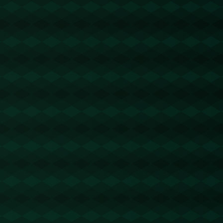
赛，以及一场颇具噱头的“再续前缘”比赛，让球迷们面临幸
之战？**无论如何，这周末的比赛都不容错过！