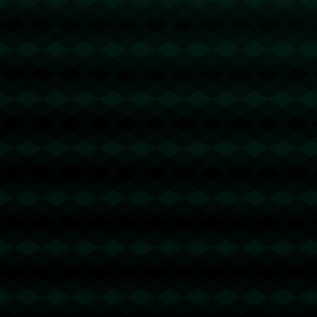
NBA的
现，也预
上一篇