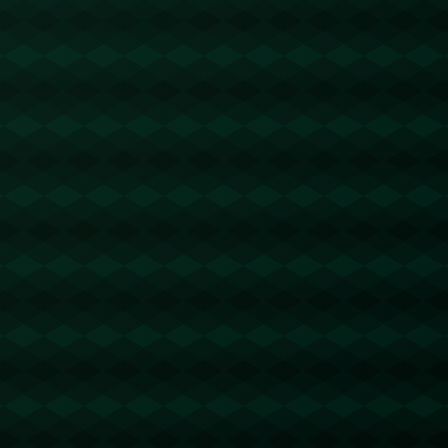
5分、16篮板**的豪华数据，尤其在防守篮板和进攻端几乎
而，国王却在关键时候未能完成致命一击。
外线火力点未能提供足够的支援。比赛的最后几分钟，他面
的问题：如果外线无法打开局面，即便拥有强大的内线核
11次助攻，球队其他球员也展现了极高的执行力。例如，前
篮板上提供了强力支持。这种均衡的打法，使步行者能够在比
距清晰地反映了两队在团队协作上的差异——哈利伯顿不仅仅是
。哈利伯顿和萨博尼斯的互换，无疑是近两年NBA最受瞩目
笔交易的得失。
帮助步行者多点开花；而**萨博尼斯则展现了强大的个人能力
术方向提供了更多的想象空间。