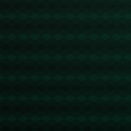
### *
对于萨克
不可阻挡
这样的结
临步行者
心，也难
### *
相比国王
锋巴迪·
赛的后半
数据显示
比赛的组
### *
值得一提
的一笔交
从目前的
**，但
### *