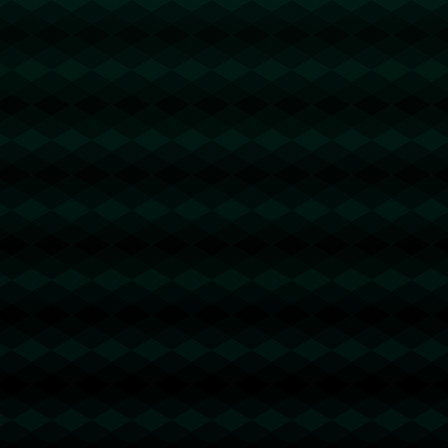
赛场从不缺乏跌宕起伏的精彩，正是这种时刻让球迷们感受到体育竞技的
见了球队接下来的可能走向。
 : 斯帕萊蒂：與法國比利時在同一組會讓我們充滿動力，這是進步的機會！