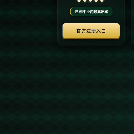
N
新闻中心
公司新闻
常见问题