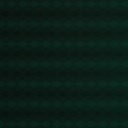
**哈利
在刚刚结
的表现引
主将**
### *
本场比赛
创造了多
尤其是在
契也成为
他对比赛