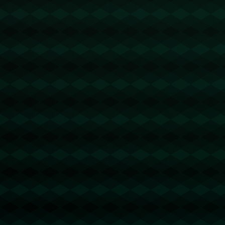
这场比赛
而**萨
真正将这