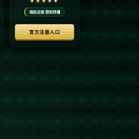
您所在的位置是：
首页
>
新闻中心
国王！萨博尼斯空砍25+16.
返回列表