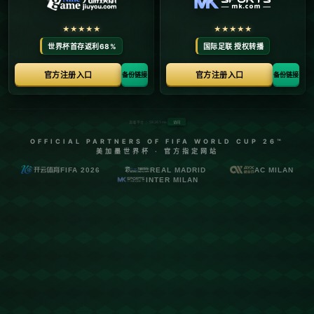
在中国足球艰难前行的道路上，信心和未来是两个至关重要的关键
词。中国体育报近日指出，通过精准的发展策略，中国足球正在慢
慢地积累自信，这也成为铺就未来的基石。如何通过“准”来提升信
心，勾勒未来的蓝图，成为了业内关注的焦点。
**精准的战略规划**是中国足球发展的第一步。中国足球在经过多年
的摸索后，逐渐意识到只有通过科学、合理的规划才能找到适合自
己的发展路径。过去几年里，通过对青训体系的不断完善，中国足
球从根本上开始培养未来的人才。青训体系的“精准输出”使得更多的