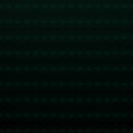
例如，在2021-2022赛季，弗拉霍维奇以总共33粒进球位列意甲射
手榜前列。如此惊人的进球效率，也让其成为转会市场上的**热门人
物**。
```
这不仅显示了他作为一名前锋的实力，更反映出他在比赛中对时机
的精准把控。从数据上看，弗拉霍维奇的**进球转化率**和**关键传
球**数均名列前茅，体现出其全面的攻击能力。
**向顶级联赛迈进**
随着弗拉霍维奇在意甲联赛中的优异表现，许多人认为，加入更高
水平的联赛只是时间问题。也有传言称，包括*英超*和*西甲*的一些
顶级俱乐部都对他表现出了兴趣。然而，弗拉霍维奇始终专注于提
升自己的技术水平，保持身体状态，以应对未来的挑战。
**影响力与未来展望**
毋庸置疑，弗拉霍维奇的成功不仅来源于他的天赋，也归功于他的
勤奋与毅力。他在球场上的表现已开始影响新一代球迷，成为许多
年轻球员心目中的偶像。
总的来说，弗拉霍维奇的职业历程是对梦想的执着追求与不懈努力
的完美诠释。随着时间的推移，他的名字有望在国际足球历史上留
下浓墨重彩的一笔。