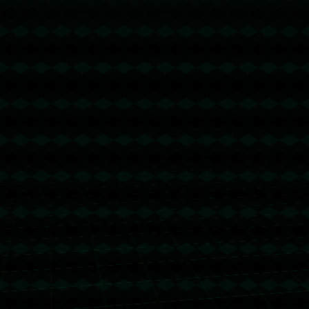
上一篇 : 中超第20輪上海申花1-1滄州雄獅 奧斯卡首開紀錄汪海
健處子球扳平.
下一篇 : 熱刺邊鋒：歐戰“休假”有什麼好處？.