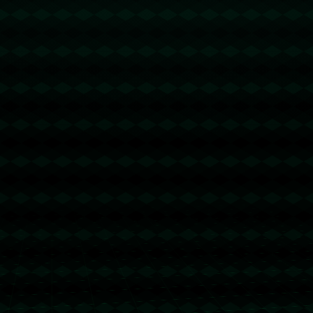
的战略掌控与球员潜能的激发**，是球队取得优越战绩的重要因素。
克洛普以精准的战术和灵活的打法，不断推动球队在场上的表现，
使得利物浦不仅赢得了比对手更长的领先优势，还使其在追求冠军
的竞争中处于不败之地。
在这个阶段，实战的数据分析与球队的心理素质管理成为利物浦占
据上风的重要手段。这种综合优势不仅使他们在对抗强队时更加游
刃有余，还帮助他们有效地避免了不必要的失误。**利物浦的球员通
过实施精确的定位与配合，增强了进攻的效果和防守的堵截能力**，
从而确保了球队在赛场上的无可比拟的表现。
综上所述，曼联的失利以及利物浦的战略成就都在塑造这个赛季的
精彩剧情。利物浦通过其自身的不懈努力和对关键机遇的巧妙利
用，即将迎来他们期待已久的时刻。在即将到来的比赛中，他们需
要通过坚韧持续稳固其战术实施，并抓住每一个能够进一步提升团
队表现的机会。面对如此精彩的局势，无疑在接下来的赛程中，球
迷们将继续见证这支球队的辉煌历史瞬间。
上一篇 : 关注度超高！孙颖莎训练，马琳邱贻可督战，刘诗栋等.
下一篇 : 能从低谷坚持下来的利物浦球迷都不容易啊，转当曼联
球迷是有多绝望30亮82回复.