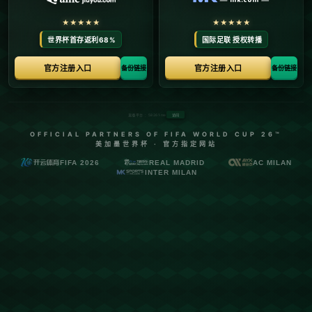
在足球竞技场上，偶然与巧合总是从未缺席的元素。而本赛季英超
联赛中，曼联的一场战役似乎成了利物浦通往冠军之路的一块意外
垫脚石。随着利物浦在接下来的9场比赛中仅需再拿16分便可捧回冠
军奖杯，一切看起来似乎如同命中注定。让我们来深入探讨这一赛
事的转折点与利物浦在赛季后半段取得成功的关键因素。