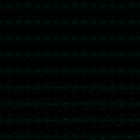
上一篇 : 欧冠8强名单 欧冠1／4决赛和半决赛抽签时间及规则详
解.
下一篇 : 1-0！1-0！意甲2强欧冠一夜全胜：国米差1分出线.