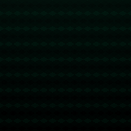
满足的机器，他总是在想办法让自己变得更好。”这种评价不仅是对
利拉德实力的认可，更是对他不断追求卓越精神的肯定。
**总结多年来的征战历程，利拉德的经验无疑为任何期望成功的人提
供了宝贵的启示。成功不是终点，而是不断前行中的过程；高标准
不是压松，而是内驱力。因此，在追求卓越的道路上，我们亦可效
仿利拉德，为自己设下新的高度，不断探索自身的极限。**在这种不
懈努力之下，或许你我也能在各自的领域中创造出令人瞩目的成
就。