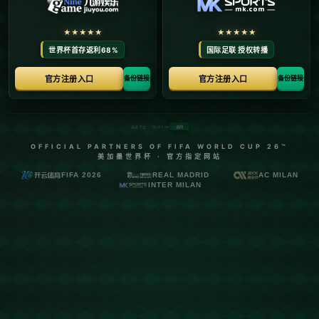
在体育历史的长河中，总是有一些比赛因选手杰出的表现而铭刻在
球迷心中。*在最近的一场NBA较量中，洛杉矶湖人队以134-127击
败灰熊队，创造了一个全新的历史记录*。**勒布朗·詹姆斯、卢卡·东
契奇以及奥斯汀·里夫斯这三位篮球巨星在这场比赛中同时砍下了
25+5+5的数据**，成为了历史上首个做到这一壮举的三人组合。本
场比赛不仅为湖人赢得了一场重要胜利，也留下了一段值得铭记的
篮球传奇。