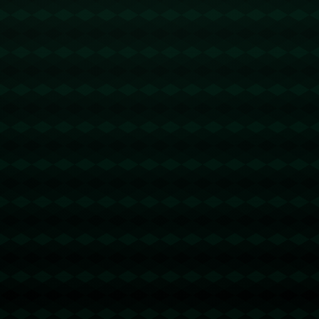
展现了惊人的天赋，使得比赛更加激动人心。
### 新星里夫斯，**不容忽视的力量**
尽管*奥斯汀·里夫斯*相较于詹姆斯和东契奇来说是一个新星，但他
在这场比赛中的表现则毫不逊色。他用**精准的投射和敏捷的突破
**，为湖人队增添了无穷的能量。里夫斯在球场上冷静的打法与敏锐
的判断，使他成为了对手防线上的一大威胁。他的表现证明了年轻
球员在这支经验丰富的球队中同样能够成为重要的球队资产。
### **打破纪录，并非偶然**
*三位球星同时砍下25+5+5的数据*这一成就，不仅需要球员个人的
出色发挥，更离不开团队的合作默契。湖人队通过良好的战术部署
和球员间的无私配合，创造出了历史性的时刻。他们之间的化学作
用在比赛中多次验证了团队协作在运动中的重要性。这一纪录给湖
人队的未来发展提供了更多可能性，同时也鼓舞着其他球队探索多
核组合战术的潜力。
### 历史是用来超越的
众所周知，*每个篮球传奇的背后都是无数次挑战与坚持的结果*。无
论是詹姆斯的稳定、东契奇的天才，还是里夫斯的崛起，他们用实
际行动证明了历史是用来书写和超越的。通过这场充满历史意义的
比赛，湖人不仅获得胜利，也为篮球爱好者们献上了一场视觉和精
神的盛宴。**同时砍下25+5+5的纪录将激励更多球员不断超越自
我，追求卓越**。
关键词：湖人击败灰熊、詹姆斯东契奇里夫斯、NBA历史记录、篮