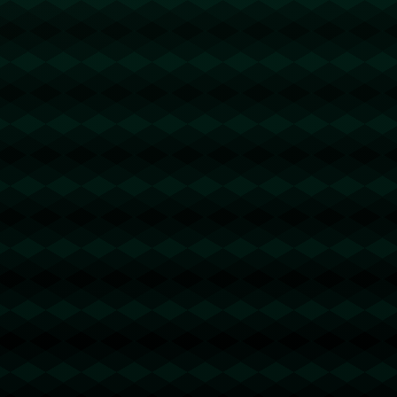
程中，杰克逊的一次"碰瓷"让40岁的詹姆斯直面挑战。作为对手，杰克