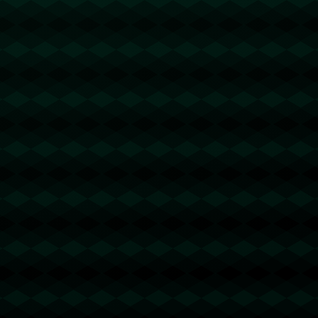
逊试图通过这种方式限制詹姆斯的发挥，但却引发了球迷的广