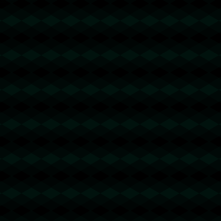
中时有发生，但在关键时刻操控比赛流向，这种做法仍然引发
精神。
竞技水平极高的舞台上，单靠个人能力难以持续胜利，**团
何在比赛中最大化发挥球队每一个成员。
头的带领下，湖人成功赢下关键卡位战，为季后赛席位的争
神与策略部署同样重要。
！.
留言板
* 姓名：