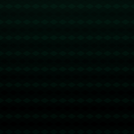
回顾本场比赛，尤文图斯以**博努奇的经验**与**德利赫特的潜力**完
美结合为主线，展现了传统与创新的力量。试想，若没有博努奇熟
练的门前嗅觉，或德利赫特精准的头球摆渡，这场比赛可能未必能
如此顺利地拿下。从战术到球员心理层面的全方位表现，尤文成功
避免了**冷门翻车**，为球队在赛季尾声阶段夯实了晋级欧冠的希
望，也为其他球队在面临中游或弱旅时树立了警示性案例。
**关键词**：尤文图斯、博努奇、德利赫特、意甲第35轮