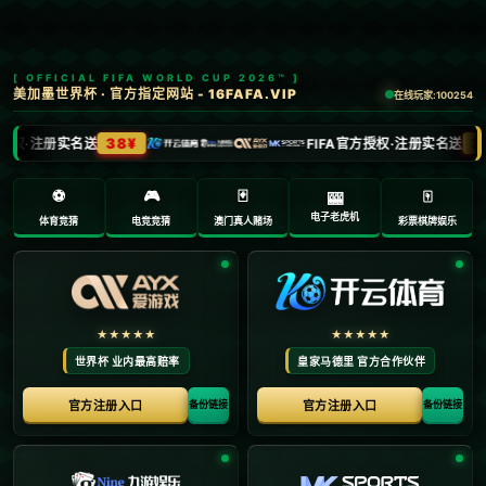
新闻中心
意甲第35輪尤文圖斯2-1威尼斯 博努奇雙響德利赫特送助攻.
2026-02-09
浏览次数：
返回列表
**意甲第35轮：尤文图斯2-1威尼斯，博努奇梅开二度助球队取胜**
作为**意大利足球甲级联赛**的豪门之一，尤文图斯的一举一动都备
受关注。在2022-23赛季意甲第35轮比赛中，尤文图斯主场迎战威
尼斯，以**2-1逆转取胜**。本场比赛中，经验丰富的中卫**博努奇**
成为最大功臣，他用两个进球帮助球队巩固胜局。而年轻后卫德利