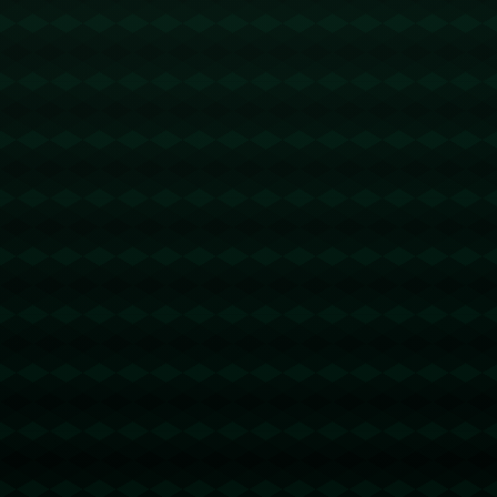
量。
**痛点反思：从管理到调整**
约什格林在反思伤病情况时指出，伤病管理不仅是医务团队的职
责，也需要管理层的全盘考虑。有的球队在赛季初完备优秀的医疗
支持计划，以降低风险，比如增加医学检查的频率和详细程度、关
注球员的疲劳程度从而调整上场时间等。除此之外，球队还可以通
过**数据分析**监控每一位球员的身体情况，从而提前预测可能的伤
病风险并采取预防措施。