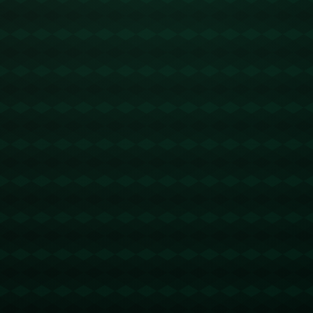
与此同时，中国战队也高度重视**选手的培养和心理建设**。许多战
队不仅致力于提高选手的游戏技能，还关注选手的心理素质。良好
的心理状态有助于选手在比赛中发挥出色，并在高压状态下保持冷
静。这是中国队常常能够在决赛中成功争夺冠军奖杯的重要原因之
一。