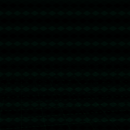
综上所述，中国战队在电竞比赛中表现优异的原因多种多样，包括
团队协作、选手心理建设、以及国内成熟的电竞生态系统。这些因
素共同促成了中国电竞的辉煌成就，并使得中国战队能够在全球赛
事中屡屡获得冠军奖杯。未来，随着更多的才能涌现，中国战队有
望继续在国际电竞舞台上书写新的传奇。
上一篇 : 英足总官方：刘易斯-斯凯利的红牌被认定为误判.
下一篇 : 为什么亚伦·罗杰斯的最新谎言让NFL球迷大发雷霆.
Copyright 2024
美彩国际(APP入口) - 美彩国际官方登录
All Rights by
美彩国