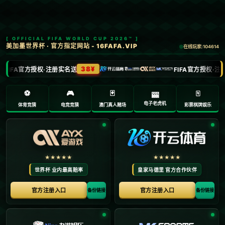
新闻中心
电竞比赛中中国战队表现优异，争夺冠军奖杯.
2026-02-09
浏览次数：
返回列表
**中国战队在电竞比赛中表现优异，争夺冠军奖杯**
随着全球电竞行业的蓬勃发展，中国战队在国际赛事中逐渐崭露头
角，成为许多赛事中的焦点。这*不仅展示了中国电竞的实力*，更让
各国都对中国选手刮目相看。在本篇文章中，我们将深入探讨中国
战队在电竞比赛中的优异表现，以及他们如何在激烈的竞争中争夺