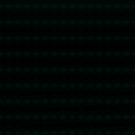
多次在关键比赛中失利。然而，通过不断的自我反省与教练指导，
再加之**强大的心理素质**，李梓嘉逐渐摸索出了一套适合自己的比
赛节奏，在比赛中屡屡创造佳绩。
他的成功不仅源于刻苦训练，也得益于适时的调整与无畏的挑战精
神。此次全英羽毛球赛，他正处于竞技状态的巅峰期，期待他能再
次书写属于大马羽球的辉煌篇章。
综上所述，**全英羽球赛上的马来西亚代表团**，无不展现出坚强的
实力与无限的潜力。期待他们在这片神圣的羽毛球赛场上挥洒汗
水，勇往直前。全英羽球赛让我们彼此凝聚，只为共同见证这场顶
级赛事的辉煌时刻！
上一篇 : 梅西故地重游！巴萨有意在诺坎普举办欧美超级杯的赛
事.
下一篇 : 曼聯前隊長瓦倫西亞宣布退役 曾9次奪得冠軍獎杯.
Copyright 2024
美彩国际(APP入口) - 美彩国际官方登录
All Rights by
美彩国
际登陆