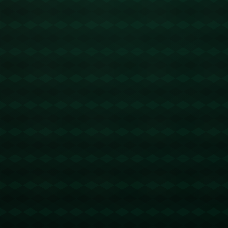
目睹了一场场精彩的比赛。
**开拓者的连败阴霾：问题出在哪里？**
开拓者队近期的连败让球队和球迷都感到沮丧。在分析连败的根源
时可以发现，开拓者的问题主要集中在防守不力和进攻不稳定上。
防守问题使得对手能够轻松地找到进攻空间，而进攻不稳定导致球
队在关键时刻无法取得优势。这些问题积聚起来，使得开拓者面临
巨大的挑战。