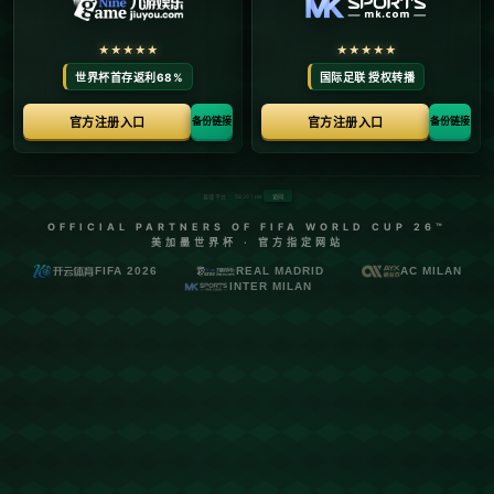
破连败的阴霾，让我们一起深入探讨。
**流畅进攻：老鹰队的制胜法宝**
老鹰队在最近的比赛中展示了他们的进攻流畅性，这是他们在本赛
季取得成功的关键之一。从球员的个人能力到整体的战术安排，老
鹰队表现得游刃有余。这不仅是团队合作的体现，更是他们不断磨
合与调整的结果。在战术安排方面，老鹰队充分利用球员的体能优
势和场上的灵活度，既能迅速实施突破，也能在紧急情况下找到有
效的应对策略。这种流畅的进攻不仅让对手感到压力，也让球迷们