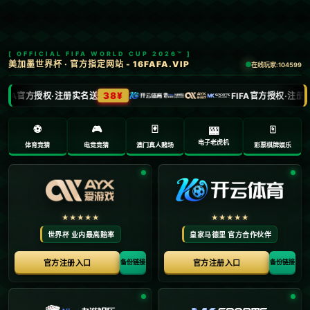
新闻中心
老鹰队展现出流畅进攻，开拓者能否打破连败阴霾？.
2026-02-09
浏览次数：
返回列表
**老鹰队展现出流畅进攻，开拓者能否打破连败阴霾？**
篮球比赛总是充满了悬念和戏剧性，而近日的NBA赛事，无疑让人
们聚焦在老鹰队和开拓者队之间的较量。*老鹰队以其流畅的进攻策
略，真正让球迷们看到了他们的实力展现*。然而，对于开拓者队来
说，这场比赛不仅是挑战对手，更是挑战自身。究竟开拓者能否打