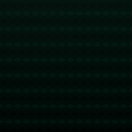
往嘗試通過快節奏的轉換進攻來打破防線。貝茲利的加盟則正好補
足了這一漏洞。他在場上的覆蓋範圍廣，而且具備**極強的籃下對抗
能力**。例如，在其過往比賽中，面對比自己體型更大的內線球員
時，他能憑藉彈跳和臂展限制對方的得分，充分展現了出色的運動
潛力。
此外，貝茲利還擅長籃下快攻與接球直接得分。他的球風兼具效率
性和觀賞性，這不僅可以讓廣東隊在攻防轉換時佔據先機，還能帶
動全隊的比賽節奏。
### **三、案例分析：過往數據中的價值體現**