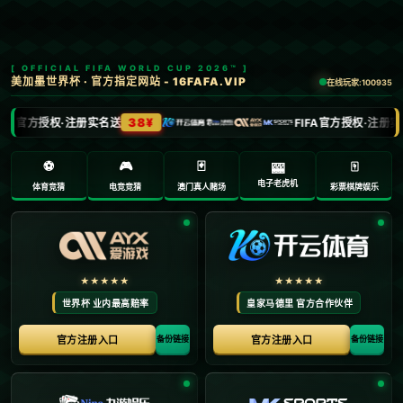
新闻中心
官網戰力排行榜更新 雷霆躍升至第一 騎士和綠軍位列第23
火箭上升至第六 勇士和快船排名大幅下滑.
2026-02-09
浏览次数：
返回列表
**官網戰力排行榜最新動態！雷霆強勢登頂，勇士與快船卻遭遇滑鐵
盧**
在最新公佈的NBA官網戰力排行榜上，本賽季球隊實力的變化再次