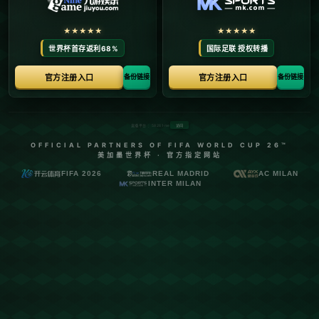
引發了熱烈討論。*雷霆隊成功躍升至榜首，成為聯盟亮點*；而令人
驚訝的是，實力不俗的騎士與綠軍僅僅排名第23，似乎有些黯然失
色。同時，火箭隊的穩定進步讓他們飛速上升至第六，而曾經不可
一世的勇士與快船則因狀態不佳，排名出現了明顯下滑。
### **雷霆：年輕力量覺醒，成長的奇蹟**
近幾個賽季，*奧克拉荷馬雷霆隊*正在悄然完成蛻變，這次躍升至榜
首的重要原因可以歸結於球隊核心年輕人的迅速成長以及出色的戰
術執行力。今年雷霆陣中最令人矚目的球星之一，毫無疑問是Shai
Gilgeous-Alexander（簡稱SGA）。這名後衛以**場均30+的高效得
分能力和關鍵時刻的穩定發揮**贏得了媒體和球迷的盛讚。他的領袖
氣質和穩定輸出，讓雷霆在與強隊對陣時屢屢發揮驚人表現。