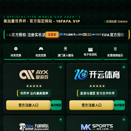
新闻中心
【原创】竞彩足球胜平负推荐：周三016国王杯-巴塞罗那
VS贝蒂斯.
2026-02-09
浏览次数：
返回列表
**【原创】竞彩足球胜平负推荐：周三016国王杯-巴塞罗那VS贝蒂
斯**