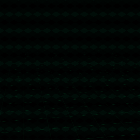
上一篇 : 拜仁即將與金玟哉談妥個人條款 合同將延至2028年.
下一篇 : 国务院2024年度安全生产和消防工作现场考核巡查已完
成.
Copyright 2024
美彩国际(APP入口) - 美彩国际官方登录
All Rights by
美彩国
际登陆