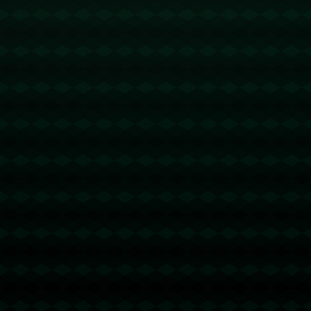
足球联合会的规定，裁判必须判断球员是否通过不当行为获得不公
平的优势**。通过回放和录音，裁判认为后卫的动作影响了对方球员
的运动方向和速度，因此做出了判罚。
为了更好地解析此事件对皇马的影响，我们可以借鉴过往的类似案
例。例如，在2018年的欧冠比赛中，尤文图斯因最后时刻的点球被
淘汰。当时同样引发了对裁判判罚标准的广泛讨论。**尽管争议不
断，但透明的裁判标准和详细的判罚解释，能够在一定程度上平息
球迷们的不满**。
对于皇马来说，这次判罚的结果不仅影响了比赛的结果，更激发了
对于未来防守策略的深思。**随着VAR(视频助理裁判)技术的普及，
裁判的判罚越来越透明，而球队在防守时也更加谨慎**。这无疑是足
球比赛的趋势，使得比赛更加公正和透明。
从这个角度来看，录音的公开为我们提供了**反思裁判决策和比赛规
则**的机会。虽然无法完全避免争议，但不透明的信息造成的误解将
得到减少，使得各方对比赛结果的接受度更高。
作为球迷，我们需要理解竞技体育的复杂性和其中瞬息万变的决定
因素。裁判作为比赛不可或缺的一部分，其决定不仅取决于感性，
还需遵循一套复杂的标准和原则。而皇马被判罚点球的实例，无疑
是对裁判与球队双方的**一次磨砺与成长**。