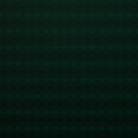
为我们提供了一个独特的视角，帮助我们理解裁判当时的思考过
程。**通过这种透明度，球迷和专家们可以更加深入地理解判罚的原
因和合理性**。
根据录音，裁判在判罚前首先确认了球员是否有犯规的意图。皇家
马德里的后卫在禁区内与对方球员发生身体接触。**当时裁判毫不犹
豫地判罚点球**，并且在后续的录音中表示，考虑到身体接触的力度
和位置，判罚是合乎标准的。
关键问题在于，何种程度的身体接触才构成点球的标准？**根据国际