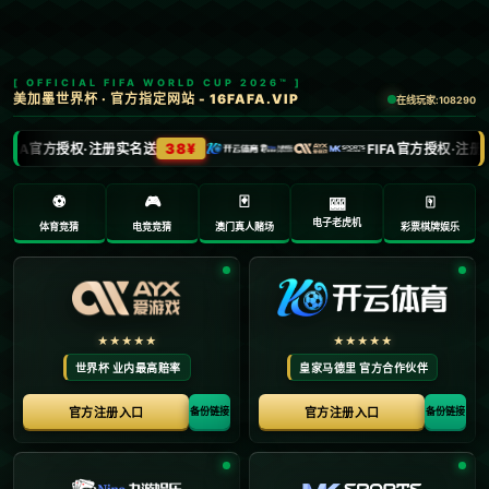
新闻中心
裁判录音公开！皇马是这样被判点球的.
2026-02-09
浏览次数：
返回列表
**裁判录音公开！皇马是这样被判点球的：深入解析裁判决策的背后
**