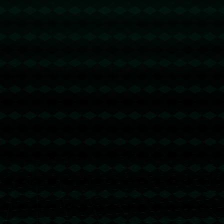
皮西利的表态，也提醒我们：在职业体育中，输赢只是一时，*对胜
利始终渴望并勇敢承担责任*，才是成就伟大球员的根本。
上一篇 : 林诗栋夺冠原因揭晓！本人说出真相，回应世界第一头
衔，态度谦虚.
下一篇 : 亚冬会中国队特写：致敬拼搏和热爱！.