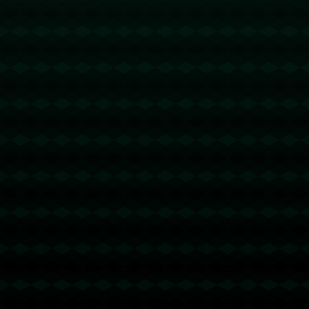
斯佩里尼则强调全场紧逼和快速反击，这场**欧联杯决赛**无疑成为
两位战术大师的舞台。
随着比赛日的临近，全球球迷的期待值不断攀升。双方的球迷都在
为自己的球队呐喊助威，他们将在凌晨守候在电视机前或前往现场
观战，共同见证这一历史时刻。比赛的结果无疑将影响两队未来的
走向，同时也会成为球迷心目中永恒的经典。
无论最终的比分如何，这场比赛注定成为本年度最值得关注的足球
盛宴之一。让我们一起期待**勒沃库森对阵亚特兰大**的精彩对决，
看谁能在欧联杯的**荣耀**舞台上笑到最后。