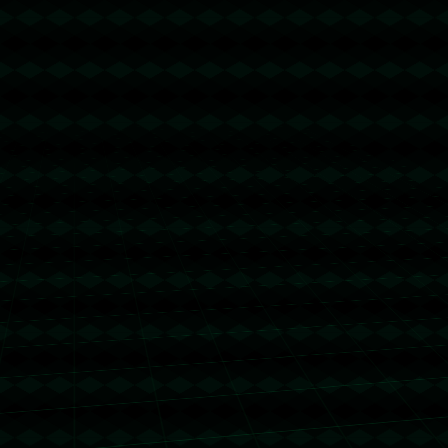
上一篇 : 闹大了！终于有名人敢于吐槽：孙颖莎王楚钦成绩差，
颜值也拉胯.
下一篇 : 2024-25赛季CBA常规赛最佳国际球员——上海男篮外
援洛夫顿.
Copyright 2024
美彩国际(APP入口) - 美彩国际官方登录
All Rights by
美彩国