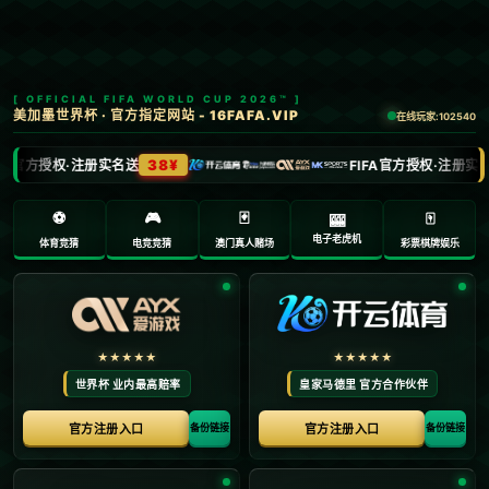
新闻中心
欧联杯决赛勒沃库森对阵亚特兰大 开赛时间5月32日凌晨3
点.
2026-02-09
浏览次数：
返回列表
**激动人心的对决：勒沃库森对阵亚特兰大**