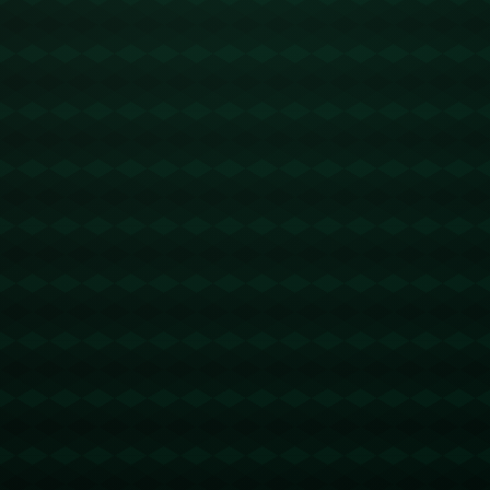
球效率可能受到严重影响**。
在埃斯图皮尼安伤退的情况下，赫尔城主帅利亚姆·罗西尼尔可能会
迫使球队调整战术，更多依赖攻击型中场让伊拉克国脚阿德玛·特劳
尔利用速度和技术撕开防线。根据过往比赛的数据，赫尔城在前锋
受伤时常采用更为稳健的防守反击策略，使球队能够在劣势情况下
保持阵型紧凑并伺机反击。
即便如此，赫尔城的客场表现并不令人乐观。他们近三场客场比赛
仅取得1平2负，并且场均控球率低于50%。球队在面对强烈压迫时
往往会失误频发，将球权过早交还给对手。考虑到卡迪夫城拥有较
强的控球能力，这点将成为赫尔城的明显弱点。