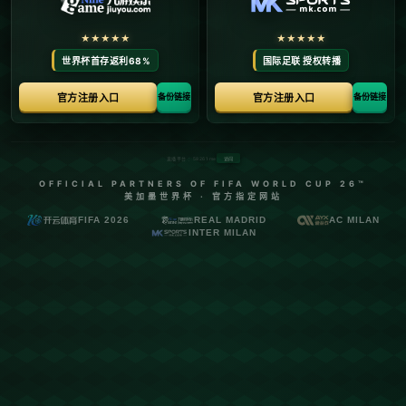
念。卡迪夫城能否抓住这一优势主场取胜？赫尔城失去锋线支柱后
会采取怎样的战术应对？让我们从数据、阵容和近期状态多个角度
进行深入分析。
### **卡迪夫城：主场优势明显，状态稳中有升**
卡迪夫城本赛季表现相对稳定，目前位居英冠积分榜中游。他们的
主场成绩值得称道——过去五场主场比赛中卡迪夫城取得了3胜1平1
负的优秀成绩，进攻和防守数据都相对均衡。尤其在进攻端，球队
的中场配合愈发默契，威尔士国脚鲁宾·科尔威尔的表现令人眼前一
亮。
根据统计，卡迪夫城本赛季在主场场均控球率达到了**55%**，并且
每场能够创造**4.2次关键机会**。不仅如此，他们在面对排名接近的
对手时往往能够很好地把握机会，这在近期3-2战胜斯旺西的比赛中
得到充分体现。这种**稳定的主场势头有望成为本轮对抗赫尔城的一
大支撑**。
不过，卡迪夫城的防线依然需要警惕，他们本赛季平均每场丢球数
为将近1.5粒，这意味着即使赫尔城缺少主力射手，他们的防守也不
能掉以轻心。
---
### **赫尔城：前锋受伤，战术调整成为关键**
对于赫尔城来说，主力前锋奥斯卡·埃斯图皮尼安的受伤无疑是一个
巨大打击。这位厄瓜多尔国脚在过去五场比赛中贡献了**4球2助攻
**，可谓球队攻击线的绝对核心。他的缺席让赫尔城的**场均两粒进