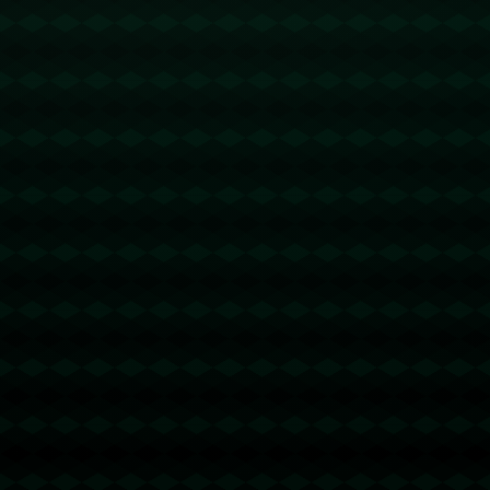
---
### **关键对决：中场的博弈和边路的突破**
纵观双方的阵容和打法，本场比赛的胜负手在于中场的控制权争
夺。卡迪夫城的中场核心科尔威尔是否能够延续创意表现，将成为
决定比赛走势的关键。赫尔城的中场拦截能力大幅下降，而这可能
导致他们的后防线直接面对更多威胁。
此外，边路突破也是双方需要关注的重要因素。卡迪夫城的边路进
攻效率较高，尤其是边锋佩里·恩吉在助攻和突破上的表现极具威
胁。而赫尔城的边翼卫常因客场比赛节奏不稳定而出现脱节，这为
卡迪夫提供了进一步扩大进攻范围的机会。
---