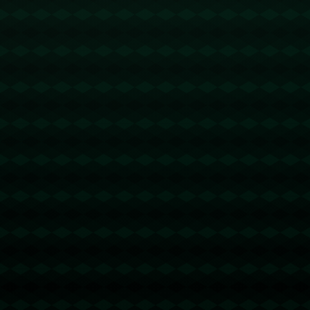
成了良好的内部化学反应。以詹姆斯和文森特为代表的主力与替补
阵容的成功搭配，使得湖人在进攻和防守两方面都更具协调性。
西部球队虽然竞争激烈，但湖人通过更为个性化的战术布局，能够
迅速适应对手的风格。而本场比赛中，湖人明显体现出了一种新的
战术理念，既利用明星球员来吸引防守，又通过**灵活的战术变化**
让其他球员能够有更多机会展现个人才华。这种机制不仅提高了比
赛的胜率，也让每个球员在场上都能贡献自己的力量。
**案例分析：文森特的成长与湖人的策略**