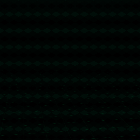
在提到湖人胜利的同时，文森特的四记三分绝对不容忽视。**文森特
的成长**正是湖人成功战略的一部分，通过给予年轻球员更多的发挥
空间和培养机会，使得他们在比赛中能够承担更重要的角色。因
此，文森特的表现不仅是个人实力的体现，更是湖人的战略成功的
例证。
**在西部赛区的复杂竞争环境中**,湖人不断调整策略和培养新人，通
过主力与潜力股的共同发力，形成了一种新的竞争优势。这种战略
上的灵活性与人尽其才的定位，不仅体现在比赛结果中，也预示着
未来湖人将更有潜力在西部崭露头角。
总之，通过对湖人对阵灰熊比赛的分析，我们可以清晰地看到西部
联赛对湖人来说，不仅是挑战，更是机会。在比赛中，每一个球员
的发挥都直接影响到最终的结果，而这种团队的力量和策略的成功
恰恰是湖人制胜的关键所在。通过合理战术扩展和核心力量的聚
合，湖人正在书写自己的辉煌篇章。
上一篇 : 因文件超時提交 巴薩仍無法註冊加維！.
下一篇 : 皇马球员在当地气温30度的情况下与50万人一起庆祝夺
冠.